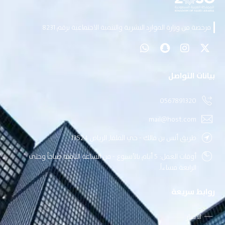
مرخصة من وزارة الموارد البشرية والتنمية الاجتماعية برقم 8231
بيانات التواصل
0567891320
mail@host.com
طريق أنس بن مالك - حي الملقا, الرياض 13524
أوقات العمل: 5 أيام بالأسبوع - من الساعة الثامنة صباحاً وحتى
الرابعة مساءاً.
روابط سريعة
الأخبار