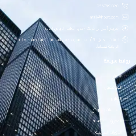
0567891320
mail@host.com
طريق أنس بن مالك - حي الملقا, الرياض 13524
أوقات العمل: 5 أيام بالأسبوع - من الساعة الثامنة صباحاً وحتى
الرابعة مساءاً.
روابط سريعة
الأخبار
الموظفون
التقارير
السياسات واللوائح
المقررات الدراسية
الدورات التدريبية