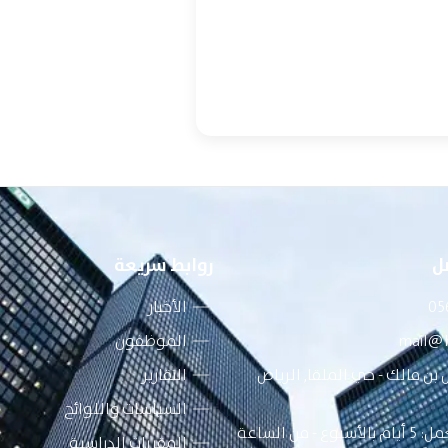
ل
روابط سريعة
05
الأخبار
mail@
الموظفون
بن مالك - حي الملقا, الرياض
التقارير
السياسات واللوائح
أوقات العمل: 5 أيام بالأسبوع - من الساعة
المقررات الدراسية