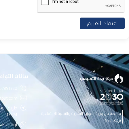
اعتماد التقييم
بيانات التواص
67891320
host.com
طريق أنس 
مرخصة من وزارة الموارد البشرية والتنمية الاجتماعية
13524
برقم 8231