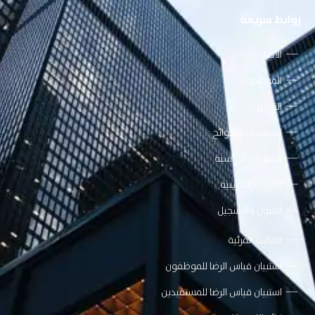
روابط سريعة
الأخبار
الموظفون
التقارير
السياسات واللوائح
المقررات الدراسية
الدورات التدريبية
القبول والتسجيل
المكتبة المرئية
استبيان قياس الرضا للموظفون
استبيان قياس الرضا للمستفيدين