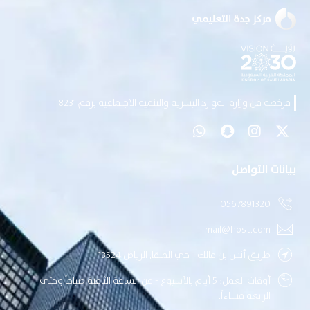
مرخصة من وزارة الموارد البشرية والتنمية الاجتماعية برقم 8231
بيانات التواصل
0567891320
mail@host.com
طريق أنس بن مالك - حي الملقا, الرياض 13524
أوقات العمل: 5 أيام بالأسبوع - من الساعة الثامنة صباحاً وحتى
الرابعة مساءاً.