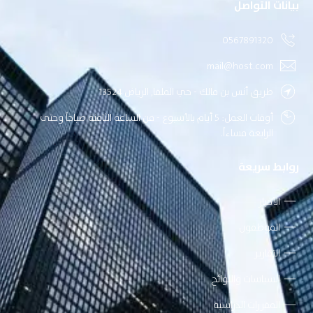
بيانات التواصل
0567891320
mail@host.com
طريق أنس بن مالك - حي الملقا, الرياض 13524
أوقات العمل: 5 أيام بالأسبوع - من الساعة الثامنة صباحاً وحتى
الرابعة مساءاً.
روابط سريعة
الأخبار
الموظفون
التقارير
السياسات واللوائح
المقررات الدراسية