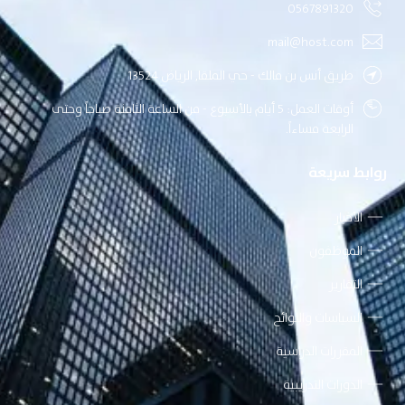
0567891320
mail@host.com
طريق أنس بن مالك - حي الملقا, الرياض 13524
أوقات العمل: 5 أيام بالأسبوع - من الساعة الثامنة صباحاً وحتى
الرابعة مساءاً.
روابط سريعة
الأخبار
الموظفون
التقارير
السياسات واللوائح
المقررات الدراسية
الدورات التدريبية